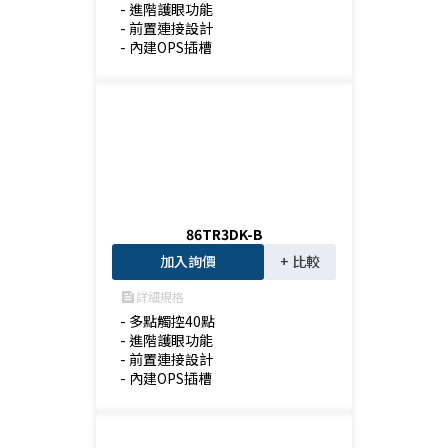
- 進階護眼功能

- 前置連接設計

- 內建OPS插槽
86TR3DK-B
加入詢價
+ 比較
詳細規格
feed
- 多點觸控40點

- 進階護眼功能

- 前置連接設計

- 內建OPS插槽