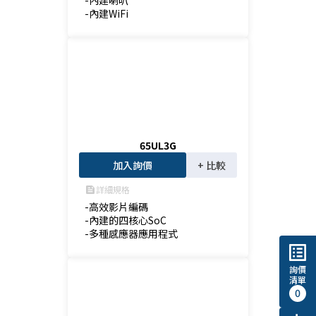
-內建喇叭

-內建WiFi
65UL3G
加入詢價
+ 比較
詳細規格
feed
-高效影片編碼

-內建的四核心SoC

-多種感應器應用程式
list_alt
詢價
清單
0