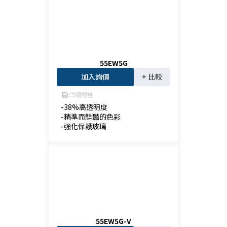
55EW5G
加入詢價
+ 比較
詳細規格
feed
-38%高透明度

-精準而鮮豔的色彩

-強化保護玻璃
55EW5G-V