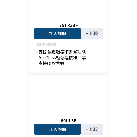
75TR3BF
加入詢價
+ 比較
詳細規格
feed
-支援多點觸控和書寫功能

-Air Class輕鬆連接和共享

-支援OPS插槽
60UL3E
加入詢價
+ 比較