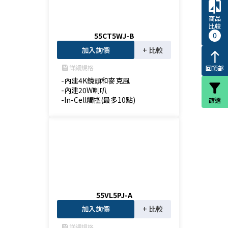
compare
商品
比較
0
55CT5WJ-B
加入詢價
+ 比較
north
詳細規格
回頂部
feed
-內建4K鏡頭和麥克風

filter_alt
-內建20W喇叭

-In-Cell觸控(最多10點)
篩選
55VL5PJ-A
加入詢價
+ 比較
詳細規格
feed