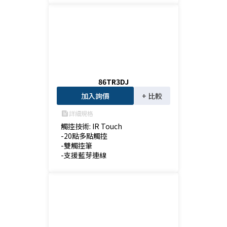
86TR3DJ
加入詢價
+ 比較
詳細規格
feed
觸控技術: IR Touch

-20點多點觸控

-雙觸控筆

-支援藍芽連線