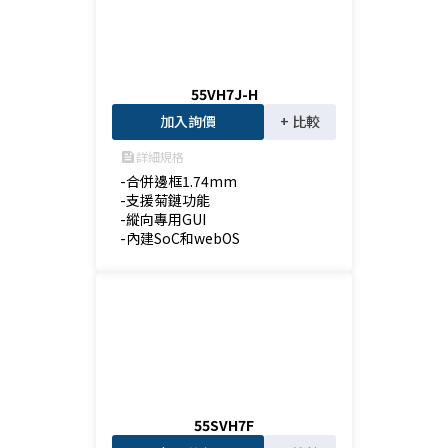
55VH7J-H
加入詢價
+ 比較
詳細規格
feed
-合併邊框1.74mm

-支援菊鏈功能

-縱向專用GUI

-內建SoC和webOS
55SVH7F