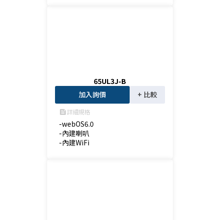
65UL3J-B
加入詢價
+ 比較
詳細規格
feed
-webOS6.0

-內建喇叭

-內建WiFi