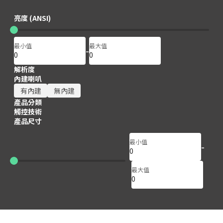
150
150
亮度 (ANSI)
最小值
最大值
-
解析度
內建喇叭
有內建
無內建
產品分類
觸控技術
產品尺寸
最小值
-
65
65
最大值