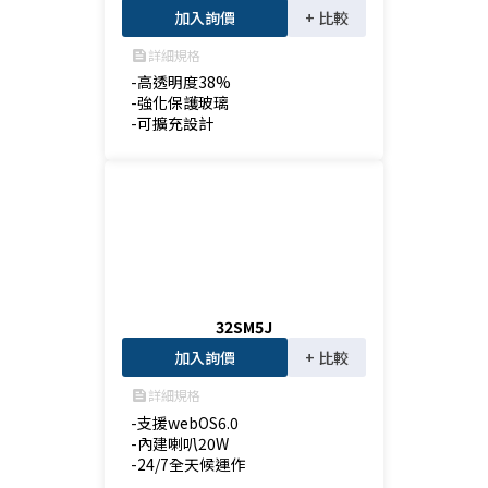
加入詢價
+ 比較
詳細規格
feed
-高透明度38%

-強化保護玻璃

-可擴充設計
32SM5J
加入詢價
+ 比較
詳細規格
feed
-支援webOS6.0

-內建喇叭20W

-24/7全天候運作