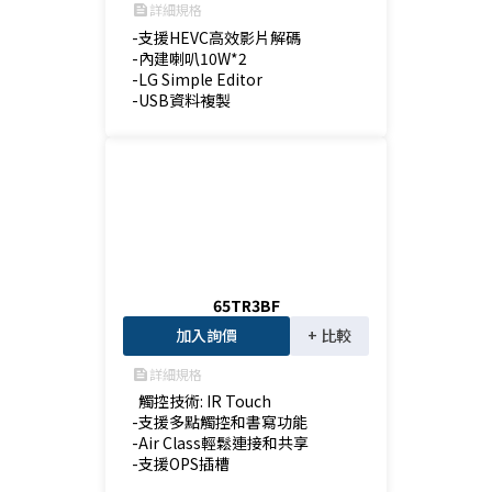
詳細規格
feed
-支援HEVC高效影片解碼

-內建喇叭10W*2

-LG Simple Editor

-USB資料複製
65TR3BF
加入詢價
+ 比較
詳細規格
feed
  觸控技術: IR Touch

-支援多點觸控和書寫功能

-Air Class輕鬆連接和共享

-支援OPS插槽