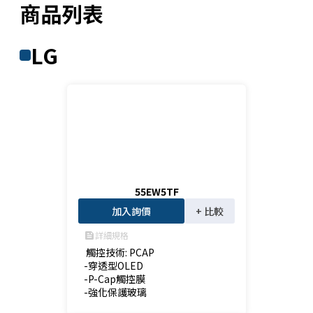
商品列表
LG
55EW5TF
加入詢價
+ 比較
詳細規格
feed
 觸控技術: PCAP

-穿透型OLED

-P-Cap觸控膜

-強化保護玻璃