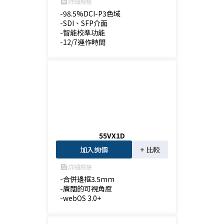
詳細規格
feed
-98.5%DCI-P3色域

-SDI、SFP介面

-智能校準功能

-12/7運作時間
55VX1D
加入詢價
+ 比較
詳細規格
feed
-合併邊框3.5mm

-廣闊的可視角度

-webOS 3.0+