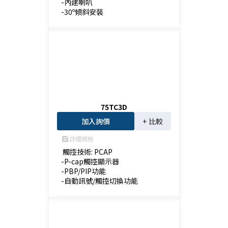
-內建喇叭

-30º傾斜安裝
75TC3D
加入詢價
+ 比較
詳細規格
feed
 觸控技術: PCAP

-P-cap觸控顯示器

-PBP/PIP功能

-自動訊號/觸控切換功能