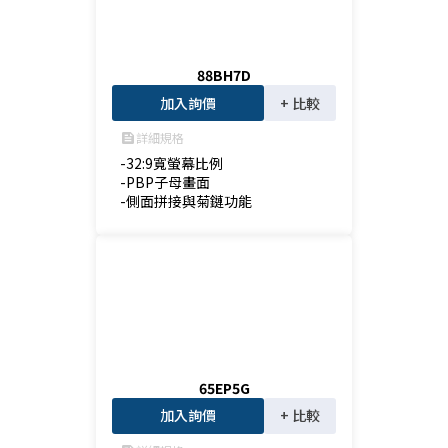
88BH7D
加入詢價
+ 比較
詳細規格
feed
-32:9寬螢幕比例

-PBP子母畫面

-側面拼接與菊鏈功能
65EP5G
加入詢價
+ 比較