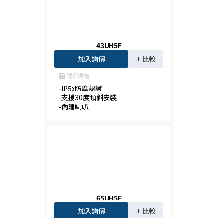
43UH5F
加入詢價
+ 比較
詳細規格
feed
-IP5x防塵認證

-支援30度傾斜安裝

-內建喇叭
65UH5F
加入詢價
+ 比較