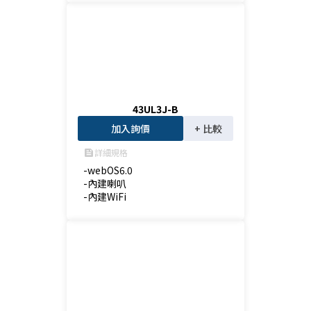
43UL3J-B
加入詢價
+ 比較
詳細規格
feed
-webOS6.0

-內建喇叭

-內建WiFi