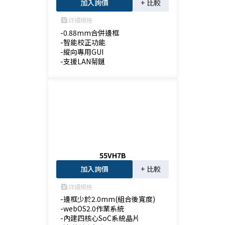
加入詢價
+ 比較
詳細規格
feed
-0.88mm合併邊框

-智能校正功能

-縱向專用GUI

-支援LAN菊鏈
55VH7B
加入詢價
+ 比較
詳細規格
feed
-邊框少於2.0mm(組合後寬度)

-webOS2.0作業系統

-內建四核心SoC系統晶片
