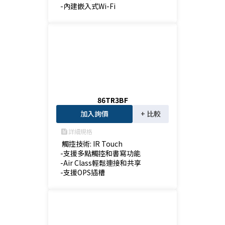
-內建嵌入式Wi-Fi
86TR3BF
加入詢價
+ 比較
詳細規格
feed
 觸控技術: IR Touch

-支援多點觸控和書寫功能

-Air Class輕鬆連接和共享

-支援OPS插槽