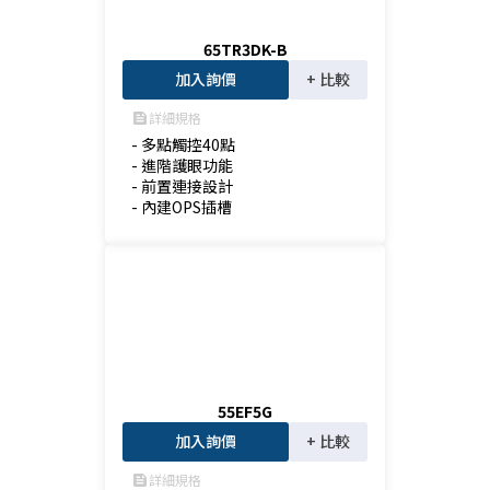
65TR3DK-B
加入詢價
+ 比較
詳細規格
feed
- 多點觸控40點

- 進階護眼功能

- 前置連接設計

- 內建OPS插槽
55EF5G
加入詢價
+ 比較
詳細規格
feed