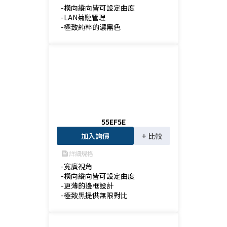
-橫向縱向皆可設定曲度

-LAN菊鏈管理

-極致純粹的濃黑色
55EF5E
加入詢價
+ 比較
詳細規格
feed
-寬廣視角

-橫向縱向皆可設定曲度

-更薄的邊框設計

-極致黑提供無限對比