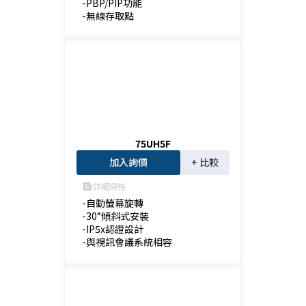
-PBP/PIP功能

-無線存取點
75UH5F
加入詢價
+ 比較
詳細規格
feed
-自動螢幕旋轉

-30°傾斜式安裝

-IP5x認證設計

-與視訊會議系統相容