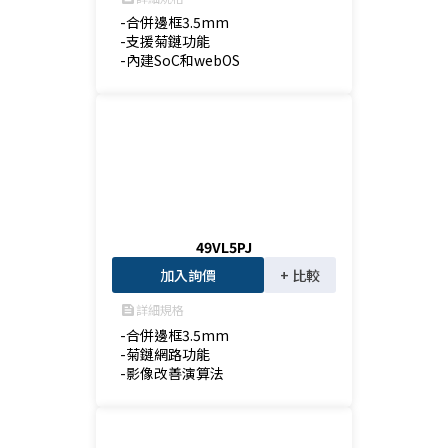
-合併邊框3.5mm

-支援菊鏈功能

-內建SoC和webOS
49VL5PJ
加入詢價
+ 比較
詳細規格
feed
-合併邊框3.5mm

-菊鏈網路功能

-影像改善演算法