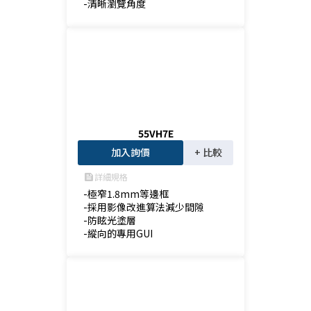
-清晰瀏覽角度
55VH7E
加入詢價
+ 比較
詳細規格
feed
-極窄1.8mm等邊框

-採用影像改進算法減少間隙

-防眩光塗層

-縱向的專用GUI