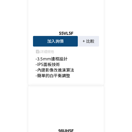
55VL5F
加入詢價
+ 比較
詳細規格
feed
-3.5mm邊框設計

-IPS面板技術

-內建影像改進演算法

-簡單的白平衡調整
98UH5F