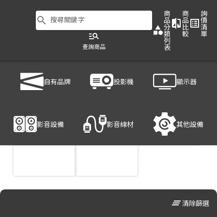
商
商
詢
search
搜尋關鍵字
品
品
價
compare
list_alt
分
比
清
category
類
較
單
manage_search
列
查詢商品
表
商品列表
/
顯示器
/
大型商用顯示器
自有品牌
投影機
顯示器
影音設備
影音線材
其他設備
clear_all
清除篩選