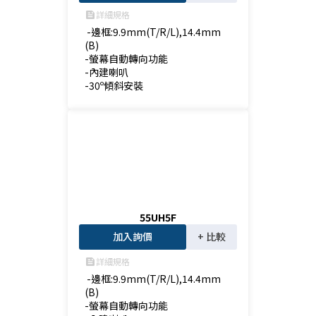
詳細規格
feed
 -邊框:9.9mm(T/R/L),14.4mm
(B)

-螢幕自動轉向功能

-內建喇叭

-30º傾斜安裝
55UH5F
加入詢價
+ 比較
詳細規格
feed
 -邊框:9.9mm(T/R/L),14.4mm
(B)

-螢幕自動轉向功能
