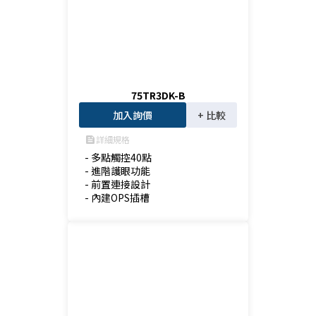
75TR3DK-B
加入詢價
+ 比較
詳細規格
feed
- 多點觸控40點

- 進階護眼功能

- 前置連接設計

- 內建OPS插槽