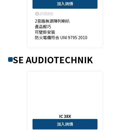
加入詢價
詳細規格
feed
2音路無源陣列喇叭

產品輕巧

可壁掛安裝

防火電纜符合 UNI 9795 2010 
SE AUDIOTECHNIK
IC 38X
加入詢價