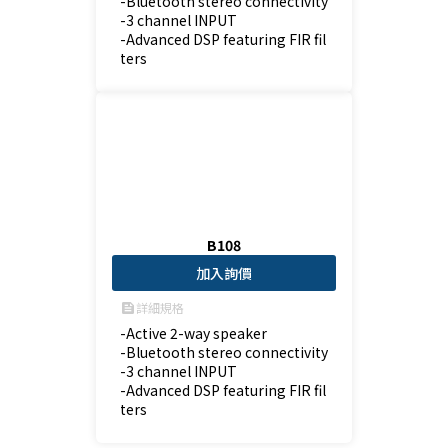
-Bluetooth stereo connectivity

-3 channel INPUT

-Advanced DSP featuring FIR fil
ters
B108
加入詢價
詳細規格
feed
-Active 2-way speaker

-Bluetooth stereo connectivity

-3 channel INPUT

-Advanced DSP featuring FIR fil
ters