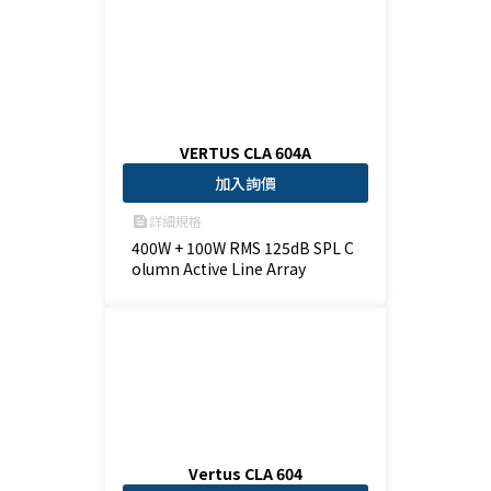
VERTUS CLA 604A
加入詢價
詳細規格
feed
400W + 100W RMS 125dB SPL C
olumn Active Line Array 
Vertus CLA 604