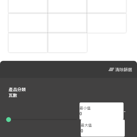
clear_all
清除篩選
產品分類
瓦數
最小值
-
0
0
最大值