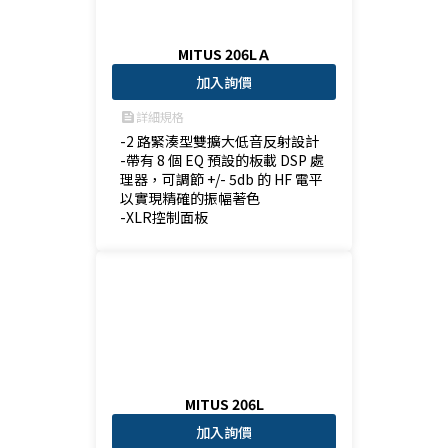
MITUS 206LＡ
加入詢價
詳細規格
feed
-2 路緊湊型雙擴大低音反射設計

-帶有 8 個 EQ 預設的板載 DSP 處
理器，可調節 +/- 5db 的 HF 電平
以實現精確的振幅著色

-XLR控制面板
MITUS 206L
加入詢價