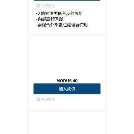
詳細規格
feed
-2 路緊湊型低音反射設計

-內部高頻保護

-需配合外部數位處理器使用
MODUS 40
加入詢價
詳細規格
feed