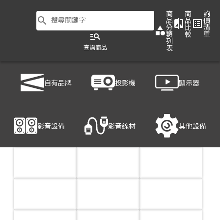
商
商
詢
search
搜尋關鍵字
品
品
價
compare
list_alt
分
比
清
category
類
較
單
manage_search
列
查詢商品
表
商品列表
/
影音設備
/
音響設備
自有品牌
投影機
顯示器
影音設備
影音線材
其他設備