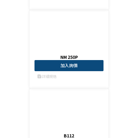
NM 250P
加入詢價
詳細規格
feed
B112