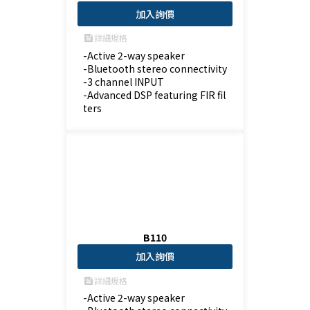
加入詢價
詳細規格
feed
-Active 2-way speaker

-Bluetooth stereo connectivity

-3 channel INPUT

-Advanced DSP featuring FIR fil
ters
B110
加入詢價
詳細規格
feed
-Active 2-way speaker
