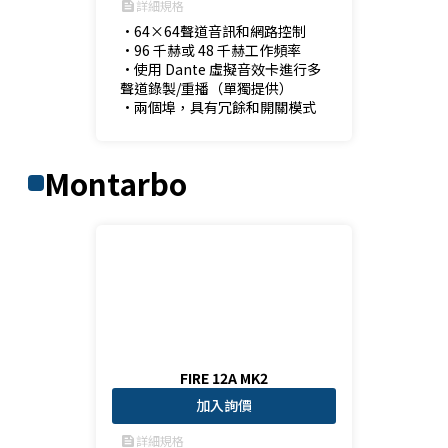
詳細規格
feed
•64×64聲道音訊和網路控制

•96 千赫或 48 千赫工作頻率

•使用 Dante 虛擬音效卡進行多
聲道錄製/重播（單獨提供）

•兩個埠，具有冗餘和開關模式
Montarbo
FIRE 12A MK2
加入詢價
詳細規格
feed