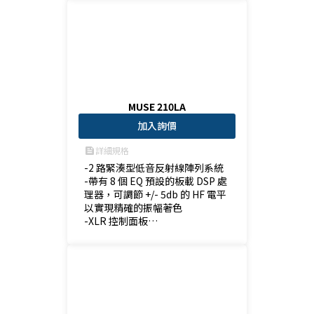
MUSE 210LA
加入詢價
詳細規格
feed
-2 路緊湊型低音反射線陣列系統

-帶有 8 個 EQ 預設的板載 DSP 處
理器，可調節 +/- 5db 的 HF 電平
以實現精確的振幅著色

-XLR 控制面板

-可靈活應用（懸掛/地面堆疊)，
專用保護罩可於惡劣天氣下使用