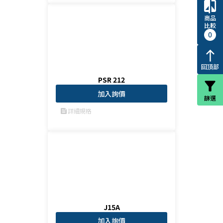
compare
商品
比較
0
north
回頂部
PSR 212
filter_alt
加入詢價
篩選
詳細規格
feed
J15A
加入詢價