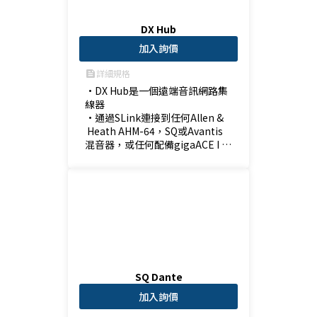
DX Hub
加入詢價
詳細規格
feed
•DX Hub是一個遠端音訊網路集
線器

•通過SLink連接到任何Allen &
 Heath AHM-64，SQ或Avantis
混音器，或任何配備gigaACE I /
 O模組的Avantis混音器或dLive
系統。

•DX Link 最多可連接 2 個 DX 擴
充器，從而允許向系統添加多達 1
28 個遠端輸入和 64 個遠端輸
出。
SQ Dante
加入詢價