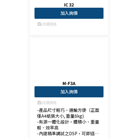
IC 32
加入詢價
詳細規格
feed
M-F3A
加入詢價
詳細規格
feed
-產品尺寸輕巧、運輸方便（正面
僅A4紙張大小, 重量8kg)

-有源一體化設計，體積小、重量
輕、效率高

-內建精準調試之DSP，可即插即