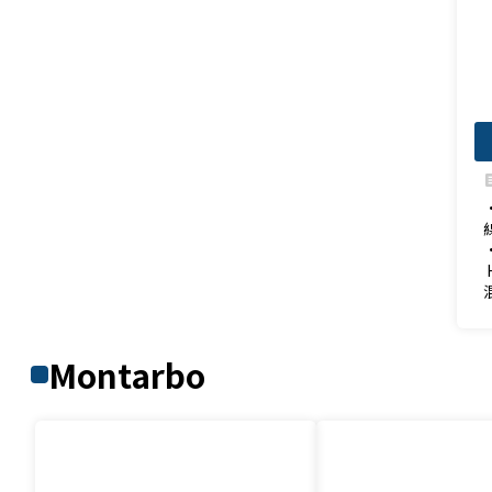
fe
Montarbo