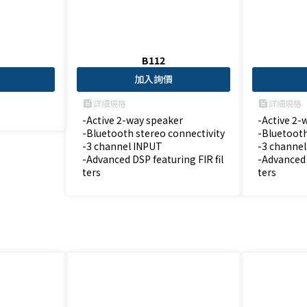
B112
加入詢價
詳細規格
詳細規格
feed
feed
-Active 2-way speaker

-Active 2-
-Bluetooth stereo connectivity

-Bluetooth
-3 channel INPUT

-3 channel
-Advanced DSP featuring FIR fil
-Advanced 
ters
ters