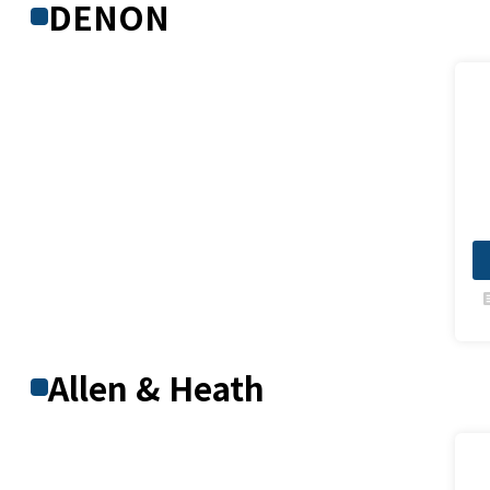
DENON
fe
Allen & Heath