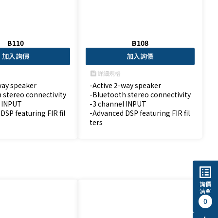
B110
B108
加入詢價
加入詢價
詳細規格
feed
way speaker

-Active 2-way speaker

 stereo connectivity

-Bluetooth stereo connectivity

 INPUT

-3 channel INPUT

DSP featuring FIR fil
-Advanced DSP featuring FIR fil
ters
list_alt
詢價
清單
0