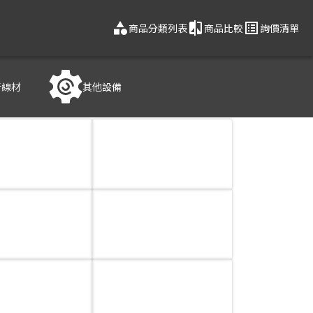
category
compare
list_alt
商品分類列表
商品比較
詢價清單
音線材
其他設備