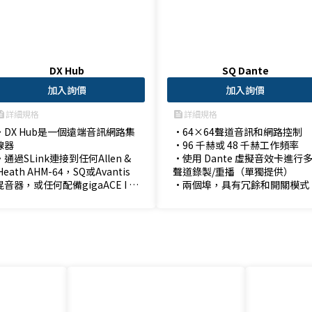
DX Hub
SQ Dante
加入詢價
加入詢價
詳細規格
詳細規格
ed
feed
•DX Hub是一個遠端音訊網路集
•64×64聲道音訊和網路控制

線器

•96 千赫或 48 千赫工作頻率

•通過SLink連接到任何Allen &
•使用 Dante 虛擬音效卡進行
 Heath AHM-64，SQ或Avantis
聲道錄製/重播（單獨提供）

混音器，或任何配備gigaACE I /
•兩個埠，具有冗餘和開關模式
 O模組的Avantis混音器或dLive
系統。

•DX Link 最多可連接 2 個 DX 擴
充器，從而允許向系統添加多達 1
28 個遠端輸入和 64 個遠端輸
出。