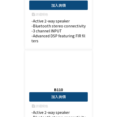
加入詢價
詳細規格
feed
-Active 2-way speaker

-Bluetooth stereo connectivity

-3 channel INPUT

-Advanced DSP featuring FIR fil
ters
B110
加入詢價
詳細規格
feed
-Active 2-way speaker
