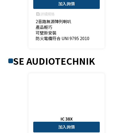
加入詢價
詳細規格
feed
2音路無源陣列喇叭

產品輕巧

可壁掛安裝

防火電纜符合 UNI 9795 2010 
SE AUDIOTECHNIK
IC 38X
加入詢價