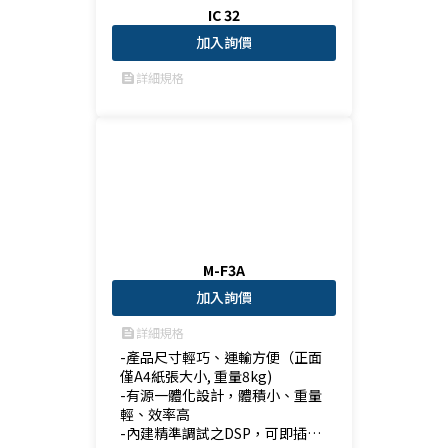
IC 32
加入詢價
詳細規格
feed
M-F3A
加入詢價
詳細規格
feed
-產品尺寸輕巧、運輸方便（正面
僅A4紙張大小, 重量8kg)

-有源一體化設計，體積小、重量
輕、效率高

-內建精準調試之DSP，可即插即