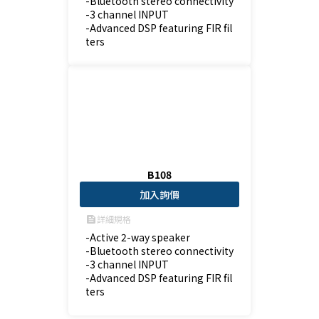
-Bluetooth stereo connectivity

-3 channel INPUT

-Advanced DSP featuring FIR fil
ters
B108
加入詢價
詳細規格
feed
-Active 2-way speaker

-Bluetooth stereo connectivity

-3 channel INPUT

-Advanced DSP featuring FIR fil
ters