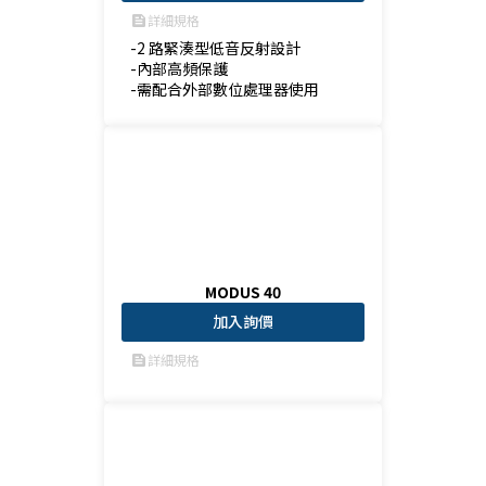
詳細規格
feed
-2 路緊湊型低音反射設計

-內部高頻保護

-需配合外部數位處理器使用
MODUS 40
加入詢價
詳細規格
feed