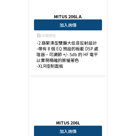
MITUS 206LＡ
加入詢價
詳細規格
feed
-2 路緊湊型雙擴大低音反射設計

-帶有 8 個 EQ 預設的板載 DSP 處
理器，可調節 +/- 5db 的 HF 電平
以實現精確的振幅著色

-XLR控制面板
MITUS 206L
加入詢價