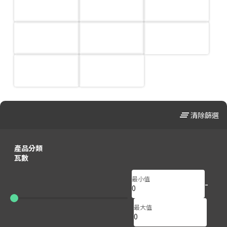
clear_all
清除篩選
產品分類
瓦數
最小值
-
0
0
最大值