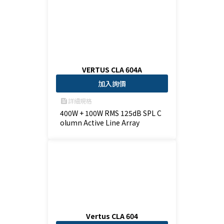
VERTUS CLA 604A
加入詢價
詳細規格
feed
400W + 100W RMS 125dB SPL C
olumn Active Line Array 
Vertus CLA 604