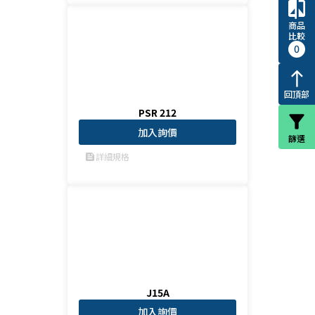
compare
商品
比較
0
north
回頂部
PSR 212
filter_alt
加入詢價
篩選
詳細規格
feed
J15A
加入詢價