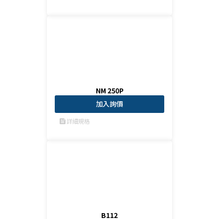
NM 250P
加入詢價
詳細規格
feed
B112