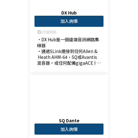
DX Hub
加入詢價
詳細規格
feed
•DX Hub是一個遠端音訊網路集
線器

•通過SLink連接到任何Allen &
 Heath AHM-64，SQ或Avantis
混音器，或任何配備gigaACE I /
 O模組的Avantis混音器或dLive
系統。

•DX Link 最多可連接 2 個 DX 擴
充器，從而允許向系統添加多達 1
28 個遠端輸入和 64 個遠端輸
出。
SQ Dante
加入詢價