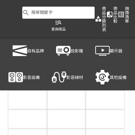
商
商
詢
search
搜尋關鍵字
品
品
價
compare
list_alt
分
比
清
category
類
較
單
manage_search
列
查詢商品
表
商品列表
/
影音設備
/
音響設備
自有品牌
投影機
顯示器
影音設備
影音線材
其他設備