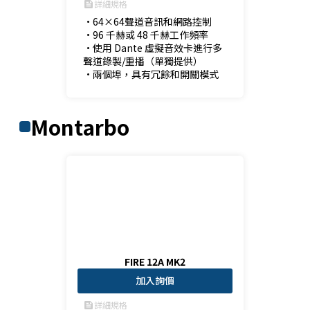
詳細規格
feed
•64×64聲道音訊和網路控制

•96 千赫或 48 千赫工作頻率

•使用 Dante 虛擬音效卡進行多
聲道錄製/重播（單獨提供）

•兩個埠，具有冗餘和開關模式
Montarbo
FIRE 12A MK2
加入詢價
詳細規格
feed