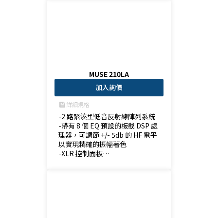
MUSE 210LA
加入詢價
詳細規格
feed
-2 路緊湊型低音反射線陣列系統

-帶有 8 個 EQ 預設的板載 DSP 處
理器，可調節 +/- 5db 的 HF 電平
以實現精確的振幅著色

-XLR 控制面板

-可靈活應用（懸掛/地面堆疊)，
專用保護罩可於惡劣天氣下使用