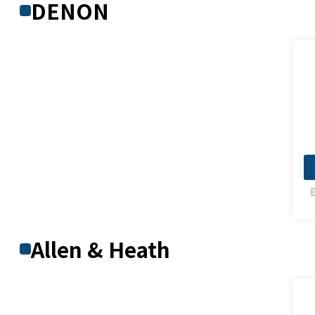
DENON
fe
Allen & Heath