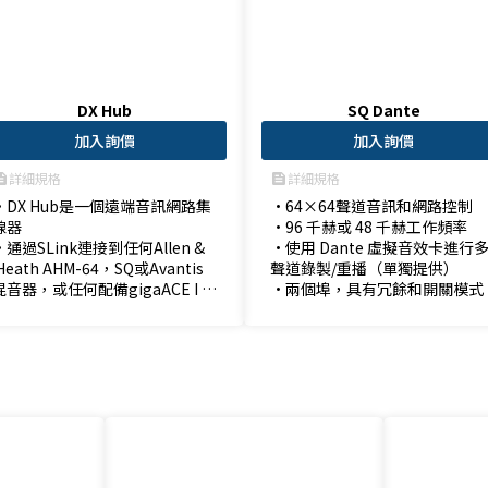
DX Hub
SQ Dante
加入詢價
加入詢價
詳細規格
詳細規格
ed
feed
•DX Hub是一個遠端音訊網路集
•64×64聲道音訊和網路控制

線器

•96 千赫或 48 千赫工作頻率

•通過SLink連接到任何Allen &
•使用 Dante 虛擬音效卡進行
 Heath AHM-64，SQ或Avantis
聲道錄製/重播（單獨提供）

混音器，或任何配備gigaACE I /
•兩個埠，具有冗餘和開關模式
 O模組的Avantis混音器或dLive
系統。

•DX Link 最多可連接 2 個 DX 擴
充器，從而允許向系統添加多達 1
28 個遠端輸入和 64 個遠端輸
出。