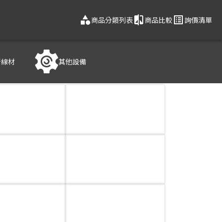
category
compare
list_alt
商品分類列表
商品比較
詢價清單
音線材
其他設備