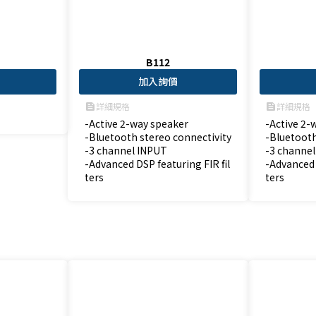
B112
加入詢價
詳細規格
詳細規格
feed
feed
-Active 2-way speaker

-Active 2-
-Bluetooth stereo connectivity

-Bluetooth
-3 channel INPUT

-3 channel
-Advanced DSP featuring FIR fil
-Advanced 
ters
ters