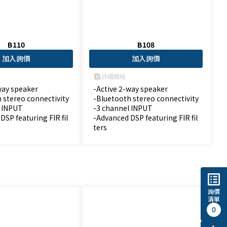
B110
B108
加入詢價
加入詢價
詳細規格
feed
way speaker

-Active 2-way speaker

 stereo connectivity

-Bluetooth stereo connectivity

 INPUT

-3 channel INPUT

DSP featuring FIR fil
-Advanced DSP featuring FIR fil
ters
list_alt
詢價
清單
0