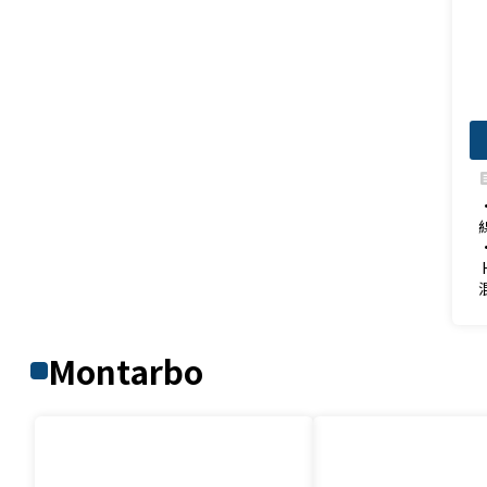
fe
Montarbo