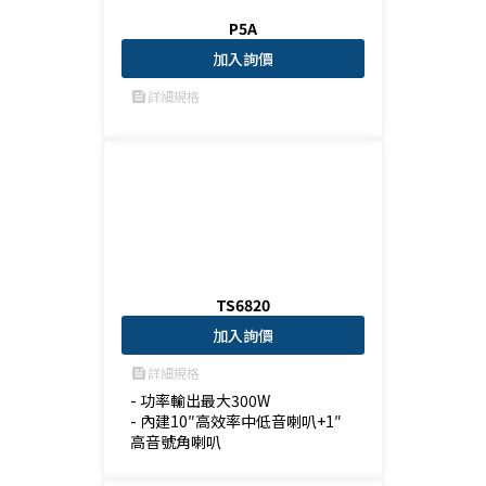
P5A
加入詢價
詳細規格
feed
TS6820
加入詢價
詳細規格
feed
- 功率輸出最大300W

- 內建10″高效率中低音喇叭+1″
高音號角喇叭