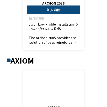
ARCHON 208S
加入詢價
詳細規格
feed
2 x 8" Low Profile Installation S
ubwoofer 600w RMS

The Archon 208S provides the
 solution of bass reineforceme
nt in the sound installed mark
et with a small compact desig
n twin 8" loaded italian made d
AXIOM
iscrete cabinet. Can be wall mo
unted using optional AC-W208
ED150P