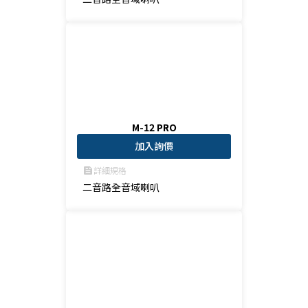
M-12 PRO
加入詢價
詳細規格
feed
二音路全音域喇叭