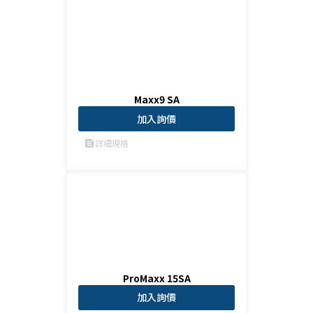
ance in live applications.The C
LA208SA subwoofers are modu
lar as well, and they can be sta
cked to enlarge and increase t
he maximum SPL. Black finish
Maxx9 SA
加入詢價
詳細規格
feed
ProMaxx 15SA
加入詢價