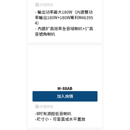
詳細規格
feed
- 輸出功率最大180W（内建雙功
率輸出180W+180W專利M46395
4）

- 內建8″高效率全音域喇叭+1″高
音號角喇叭
M-88AB
加入詢價
詳細規格
feed
-8吋有源超低音喇叭

-尺寸小，可垂直或水平置放