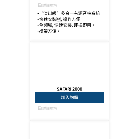
詳細規格
feed
-“演出級”多合一有源音柱系統

-快速安裝, 操作方便

-全頻域, 快速安裝, 即插即用。

-攜帶方便。
SAFARI 2000
加入詢價
詳細規格
feed