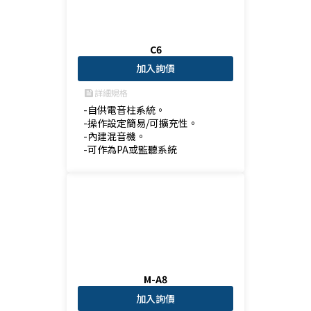
C6
加入詢價
詳細規格
feed
-自供電音柱系統。

-操作設定簡易/可擴充性。

-內建混音機。

-可作為PA或監聽系統
M-A8
加入詢價