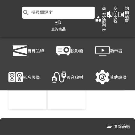
商
商
詢
search
搜尋關鍵字
品
品
價
compare
list_alt
分
比
清
category
類
較
單
manage_search
列
查詢商品
表
商品列表
/
影音設備
/
喇叭
自有品牌
投影機
顯示器
影音設備
影音線材
其他設備
clear_all
清除篩選