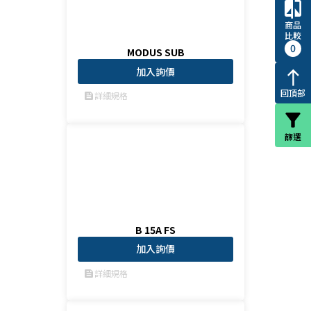
compare
商品
比較
0
MODUS SUB
加入詢價
north
回頂部
詳細規格
feed
filter_alt
篩選
B 15A FS
加入詢價
詳細規格
feed