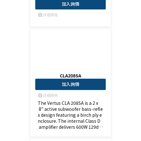
加入詢價
詳細規格
feed
CLA208SA
加入詢價
詳細規格
feed
The Vertus CLA 208SA is a 2 x
 8" active subwoofer bass-refle
x design featuring a birch ply e
nclosure. The internal Class D
 amplifier delivers 600W 129dB
 SPL ideal for extending the CL
A604A's low frequency perform