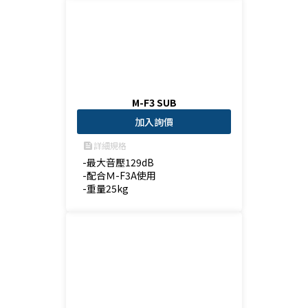
M-F3 SUB
加入詢價
詳細規格
feed
-最大音壓129dB

-配合Ｍ-F3A使用

-重量25kg