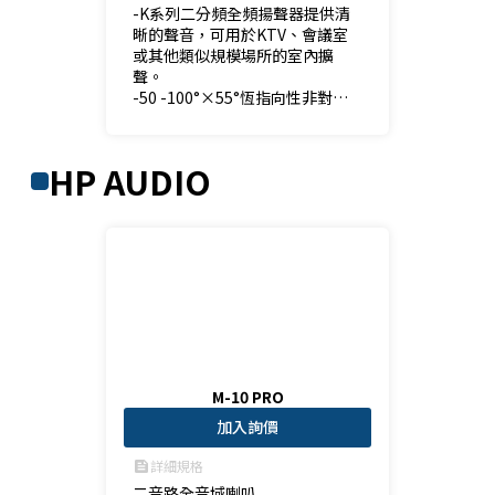
-K系列二分頻全頻揚聲器提供清
晰的聲音，可用於KTV、會議室
或其他類似規模場所的室內擴
聲。

-50 -100°×55°恆指向性非對稱
旋轉壓縮號角可實現音箱的垂直
和水平安裝。

-平坦的頻率響應及準確的分頻器
HP AUDIO
使產品呈現出色的音效。

-與 15" 主動式叭喇或 18" 無源式
超低音音箱，兩路全頻揚聲器能
夠完美地產生不同風格的音樂。
M-10 PRO
加入詢價
詳細規格
feed
二音路全音域喇叭