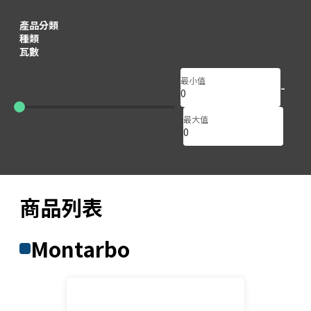
產品分類
種類
瓦數
最小值
-
150
150
最大值
商品列表
Montarbo