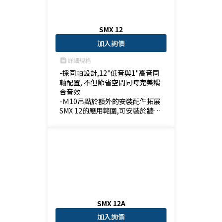
SMX 12
加入詢價
詳細規格
feed
-採同軸設計,12"低音與1"高音同
軸配置, 不但節省空間同時完美耦
合音效

-Ｍ10吊點於額外的安裝配件拓展
SMX 12的應用範圍,可安裝於牆
壁/天花板/舞台TRUSS

-兩分頻監聽喇叭足以滿足舞台內
外的各種需求

-專為舞台地板設計的嵌入式I/O面
板
SMX 12A
加入詢價