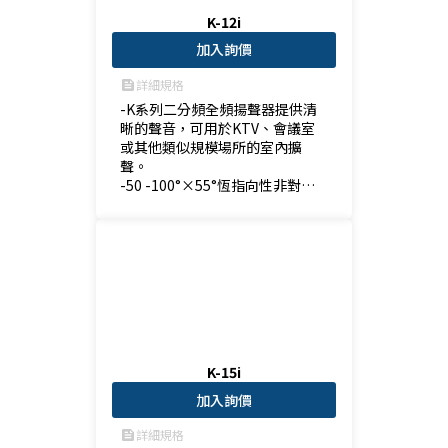
K-12i
加入詢價
詳細規格
feed
-K系列二分頻全頻揚聲器提供清
晰的聲音，可用於KTV、會議室
或其他類似規模場所的室內擴
聲。

-50 -100°×55°恆指向性非對稱
旋轉壓縮號角可實現音箱的垂直
和水平安裝。

-平坦的頻率響應及準確的分頻器
使產品呈現出色的音效。

-與 15" 主動式喇叭或 18" 無源式
超低音音箱，兩路全頻揚聲器能
夠完美地產生不同風格的音樂。
K-15i
加入詢價
詳細規格
feed