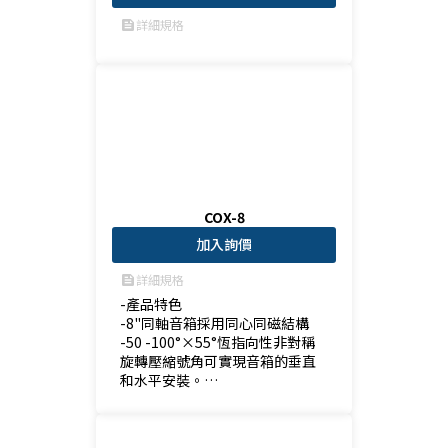
詳細規格
feed
COX-8
加入詢價
詳細規格
feed
-產品特色

-8"同軸音箱採用同心同磁結構

-50 -100°×55°恆指向性非對稱
旋轉壓縮號角可實現音箱的垂直
和水平安裝。

-平坦的頻率響應及準確的分頻器
使產品呈現出色的音效。