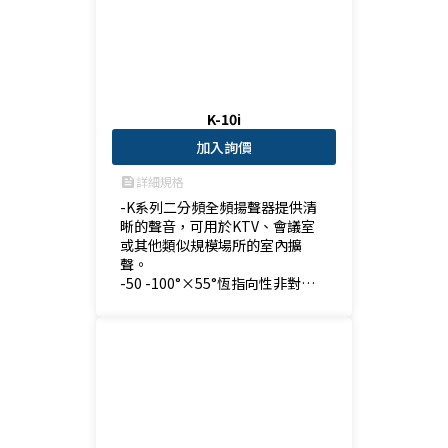
K-10i
加入詢價
詳細規格
feed
-K系列二分頻全頻揚聲器提供清
晰的聲音，可用於KTV、會議室
或其他類似規模場所的室內擴
聲。

-50 -100°×55°恆指向性非對稱
旋轉壓縮號角可實現音箱的垂直
和水平安裝。

-平坦的頻率響應及準確的分頻器
使產品呈現出色的音效。

-與 15" 主動式喇叭或 18" 無源式
超低音音箱，兩路全頻揚聲器能
夠完美地產生不同風格的音樂。