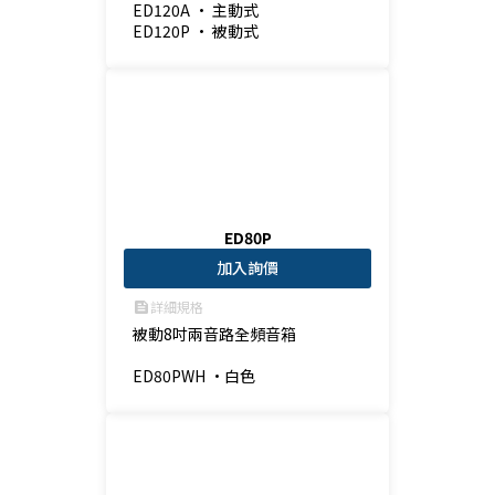
ED120A • 主動式

ED120P • 被動式
ED80P
加入詢價
詳細規格
feed
被動8吋兩音路全頻音箱

ED80PWH •白色